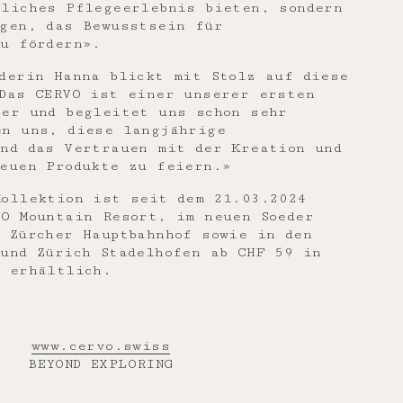
nliches Pflegeerlebnis bieten, sondern
agen, das Bewusstsein für
zu fördern».
derin Hanna blickt mit Stolz auf diese
«Das CERVO ist einer unserer ersten
ner und begleitet uns schon sehr
en uns, diese langjährige
und das Vertrauen mit der Kreation und
neuen Produkte zu feiern.»
Kollektion ist seit dem 21.03.2024
VO Mountain Resort, im neuen Soeder
 Zürcher Hauptbahnhof sowie in den
und Zürich Stadelhofen ab CHF 59 in
l erhältlich.
www.cervo.swiss
BEYOND EXPLORING