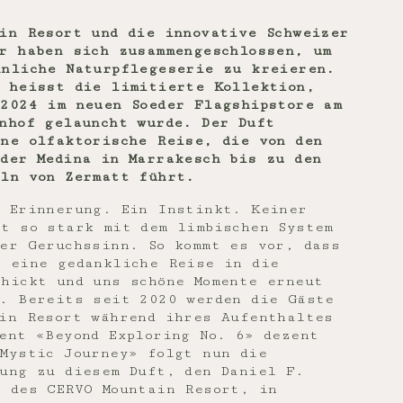
in Resort und die innovative Schweizer
r haben sich zusammengeschlossen, um
hnliche Naturpflegeserie zu kreieren.
" heisst die limitierte Kollektion,
 2024 im neuen Soeder Flagshipstore am
nhof gelauncht wurde. Der Duft
ne olfaktorische Reise, die von den
der Medina in Marrakesch bis zu den
eln von Zermatt führt.
e Erinnerung. Ein Instinkt. Keiner
st so stark mit dem limbischen System
er Geruchssinn. So kommt es vor, dass
f eine gedankliche Reise in die
chickt und uns schöne Momente erneut
t. Bereits seit 2020 werden die Gäste
ain Resort während ihres Aufenthaltes
ent «Beyond Exploring No. 6» dezent
Mystic Journey» folgt nun die
zung zu diesem Duft, den Daniel F.
r des CERVO Mountain Resort, in