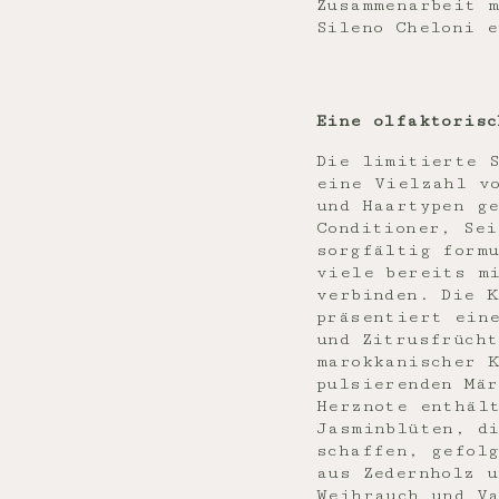
Zusammenarbeit 
Sileno Cheloni 
Eine olfaktorisc
Die limitierte 
eine Vielzahl v
und Haartypen ge
Conditioner, Sei
sorgfältig form
viele bereits m
verbinden. Die K
präsentiert ein
und Zitrusfrüch
marokkanischer 
pulsierenden Mä
Herznote enthäl
Jasminblüten, d
schaffen, gefolg
aus Zedernholz u
Weihrauch und V