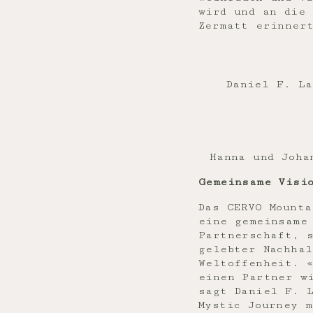
wird und an die 
Zermatt erinner
Daniel F. La
Hanna und Joha
Gemeinsame Visi
Das CERVO Mounta
eine gemeinsame
Partnerschaft, s
gelebter Nachha
Weltoffenheit. 
einen Partner w
sagt Daniel F. 
Mystic Journey 