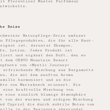
mit Florentiner Master Parfümeur
entwickelte.
he Reise
Schweizer Naturpflege-Serie umfasst
on Pflegeprodukten, die für alle Haut-
eignet ist, darunter Shampoo,
fe, Lotion. Jedes Produkt ist
uliert und ergänzt den Duft, den so
it dem CERVO Mountain Resort
opfnote von «Mystic Journey»
e erfrischende Mischung aus Bergamotte
ten, die mit dem sanften Aroma
Kamille harmoniert und an die
rkte von Marrakesch erinnert. Die
t eine kraftvolle Mischung von
ie eine sinnlich blumige Atmosphäre
t von der warmen und erdigen Mischung
nd Cypriol die durch subtile Noten von
anille in der Basisnote abgerundet