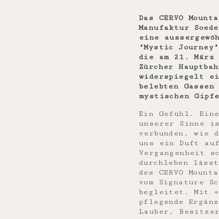
Das CERVO Mounta
Manufaktur Soede
eine aussergewö
"Mystic Journey
die am 21. März
Zürcher Hauptbah
widerspiegelt ei
belebten Gassen 
mystischen Gipf
Ein Gefühl. Ein
unserer Sinne i
verbunden, wie d
uns ein Duft au
Vergangenheit s
durchleben läss
des CERVO Mount
vom Signature Sc
begleitet. Mit «
pflegende Ergän
Lauber, Besitze