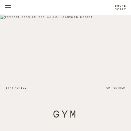
BUCHE
JETZT
STAY ACTIVE
GO FURTHER
GYM