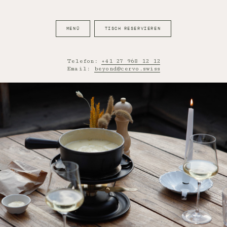
MENÜ
TISCH RESERVIEREN
Telefon:
+41 27 968 12 12
Email:
beyond@cervo.swiss