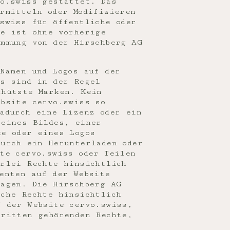
vo.swiss gestattet. Das
rmitteln oder Modifizieren
swiss für öffentliche oder
ke ist ohne vorherige
immung von der Hirschberg AG
Namen und Logos auf der
ss sind in der Regel
chützte Marken. Kein
ebsite cervo.swiss so
adurch eine Lizenz oder ein
 eines Bildes, einer
ke oder eines Logos
Durch ein Herunterladen oder
te cervo.swiss oder Teilen
erlei Rechte hinsichtlich
enten auf der Website
ragen. Die Hirschberg AG
iche Rechte hinsichtlich
f der Website cervo.swiss,
Dritten gehörenden Rechte,