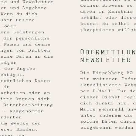
ite und Newsletter
deinen Browser so
nen und Angebote
davon in Kenntnis
 Wenn du dich
erhälst oder diese
 über unsere
kannst du selbst e
t oder
akzeptieren wills
dere Leistungen
 dir persönliche
n Namen und deine
ungen von Dritten
ÜBERMITTLUN
deine Daten an die
NEWSLETTER 
träger
t der Angabe
Die Hirschberg AG
ächtigst.
mit weiteren Info
ersönlichen Daten
aktualisierte Web
r in
per E-Mail. Für de
earbeiten oder an
diesen Dienst reg
ritte können sich
dich darauf hin, d
e Datenbearbeitung
Mails generell un
t - ausgenommen
unter anderem das
orderten
solche Daten durch
zum Zwecke der
eingesehen werden
serer Kunden,
essen und