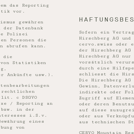
dem das Reporting
stik vor.
HAFTUNGSBE
rismus gewähren
u der Datenbank
Sofern ein Vertra
ie Polizei
Hirschberg AG und
ten Personen die
cervo.swiss oder 
en abrufen kann.
der Hirschberg AG
Hirschberg AG nur
t die
vorsätzlich verur
 von Statistiken
durch eine Hilfspe
ng,
schliesst die Hir
er Ankünfte usw.).
Die Hirschberg AG
atenbearbeitungen
Gewinn, Datenverl
 rechtlichen
indirekte oder Fol
 lit. c DSGVO
Zugriff auf Eleme
axe / Reporting an
oder deren Benutz
 bzw. in der
auf diese zuzugre
nteresses i.S.v.
oder aus Verknüpf
Gewährung eines
aus technischen S
ebung von
CERVO Mountain Res