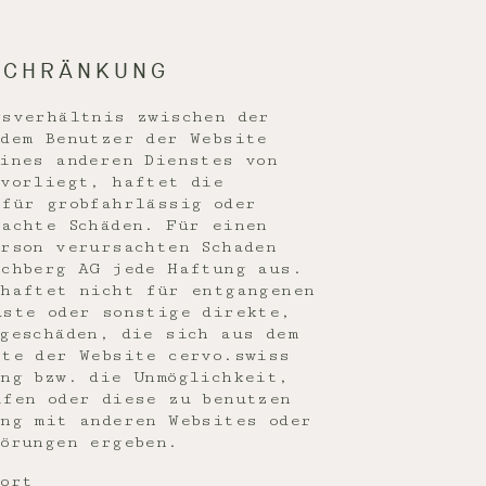
SCHRÄNKUNG
gsverhältnis zwischen der
 dem Benutzer der Website
eines anderen Dienstes von
 vorliegt, haftet die
 für grobfahrlässig oder
sachte Schäden. Für einen
rson verursachten Schaden
schberg AG jede Haftung aus.
 haftet nicht für entgangenen
uste oder sonstige direkte,
geschäden, die sich aus dem
nte der Website cervo.swiss
ung bzw. die Unmöglichkeit,
ifen oder diese zu benutzen
ung mit anderen Websites oder
törungen ergeben.
ort