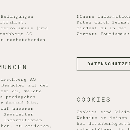
 Bedingungen
Nähere Informatio
ortfährst.
Daten durch Zermat
 cervo.swiss (und
findest du in der
rschberg AG
Zermatt Tourismus
en nachstehenden
DATENSCHUTZE
MUNGEN
Hirschberg AG
 Besucher auf der
dest du, welche
s preisgeben
COOKIES
er darauf hin,
 auf unserer
Cookies sind klei
r Newsletter
Website an deinen
n Informationen
bei datenbankgest
chen, zu eruieren,
unterstützen. Du h