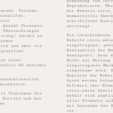
Erwähnung von cer
Reproduzieren, Übe
Anrede, Vorname,
der Website cervo.
tionalität,
kommerzielle Zwec
bile
schriftliche Zust
, Anzahl Personen,
untersagt.
, Übernachtungen
Die verschiedenen 
reiung) werden an
Website cervo.swi
rismus
eingetragene, ges
urch uns oder via
Bestandteil der W
ngssystem).
konzipiert, dass d
 in einer
Recht zur Nutzung
onfire AG und/oder
eingetragenen Mar
eingeräumt wird. 
Kopieren der Websi
 ausschliesslich
davon werden kein
erarbeitet.
Software oder Elem
cervo.swiss übert
att Tourismus die
behält sich sämtl
n Kurtaxe und das
aller Elemente au
en
mit Ausnahme der 
vor.