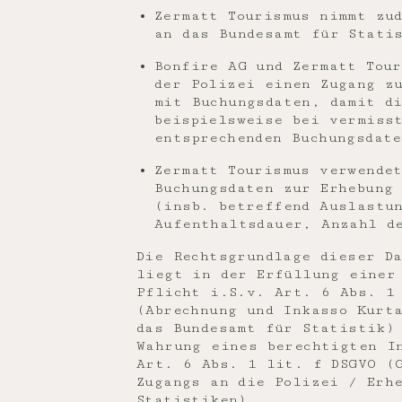
Zermatt Tourismus nimmt zu
an das Bundesamt für Stati
Bonfire AG und Zermatt Tou
der Polizei einen Zugang z
mit Buchungsdaten, damit d
beispielsweise bei vermiss
entsprechenden Buchungsdat
Zermatt Tourismus verwende
Buchungsdaten zur Erhebung
(insb. betreffend Auslastu
Aufenthaltsdauer, Anzahl d
Die Rechtsgrundlage dieser D
liegt in der Erfüllung einer
Pflicht i.S.v. Art. 6 Abs. 1
(Abrechnung und Inkasso Kurt
das Bundesamt für Statistik)
Wahrung eines berechtigten I
Art. 6 Abs. 1 lit. f DSGVO (
Zugangs an die Polizei / Erh
Statistiken).