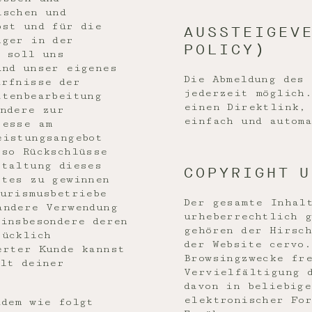
ischen und
bst und für die
AUSSTEIGEVE
nger in der
POLICY)
g soll uns
und unser eigenes
Die Abmeldung des
ürfnisse der
jederzeit möglich
atenbearbeitung
einen Direktlink,
ondere zur
einfach und autom
resse am
eistungsangebot
 so Rückschlüsse
staltung dieses
COPYRIGHT U
otes zu gewinnen
ourismusbetriebe
Der gesamte Inhal
andere Verwendung
urheberrechtlich 
 insbesondere deren
gehören der Hirsc
rücklich
der Website cervo
erter Kunde kannst
Browsingzwecke fr
alt deiner
Vervielfältigung 
davon in beliebige
elektronischer Fo
udem wie folgt