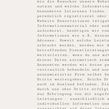
wie die Besucher unsere Webs
nutzen und welche Informatio
besonderes Interesse finden.
persönlich registrierst oder
Website Reservationen tätigs
Informationsmaterial oder an
anforderst, benötigen wir von
Informationen wie z.B. deine
Adresse. Soweit solche Leist
erbracht werden, werden wir 
betreffenden Dienstleistungs
weiterleiten, wozu du uns mi
deiner Daten automatisch erm
Ansonsten werden wir deine p
vertraulich behandeln und nu
anonymisierter Form selbst b
Dritte weitergeben. Solche D
auch im Ausland befinden. Di
durch uns oder Dritte erfolg
zur Erbringung von dir angef
Leistungen - ausschließlich 
individuellen Information un
ausgerichtet auf deren Inter