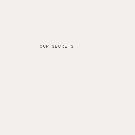
OUR SECRETS
CE
Unser Tea
Unsere Liebl