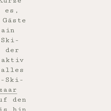
Kurze
n es,
 Gäste
tain
 Ski-
n der
 aktiv
 alles
e-Ski-
zaar
uf den
s hin