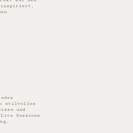
 inspiriert,
den
jedes
n stilvolles
eisse und
 Live Sessions
ing.