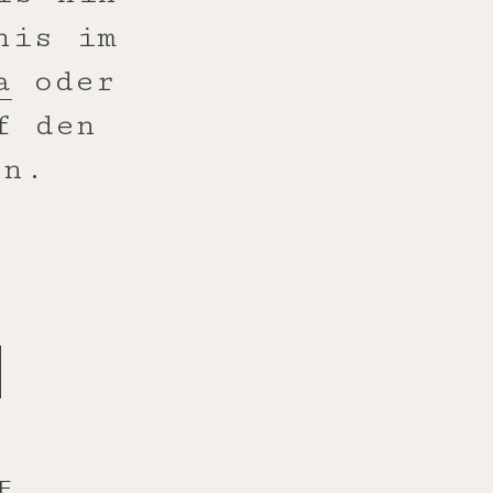
nis im
a
oder
f den
en.
E