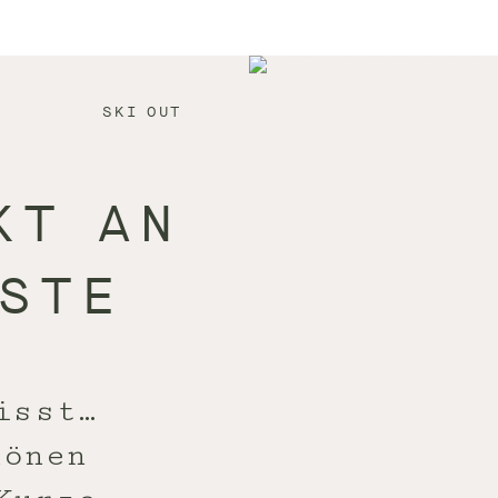
SKI OUT
KT AN
STE
isst…
hönen