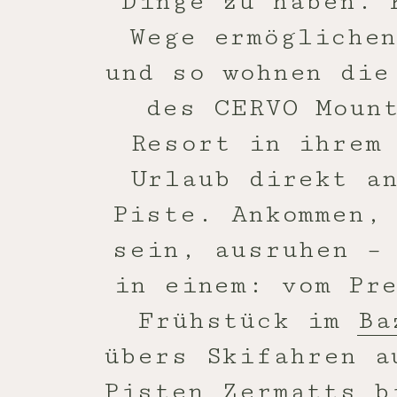
Dinge zu haben. 
Wege ermögliche
und so wohnen die
des CERVO Moun
Resort in ihrem
Urlaub direkt a
Piste. Ankommen,
sein, ausruhen –
in einem: vom Pr
Frühstück im
Ba
übers Skifahren a
Pisten
Zermatts
bi