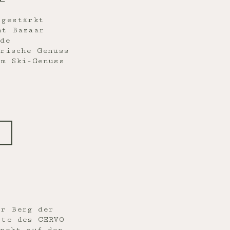
 gestärkt
nt Bazaar
de
arische Genuss
om Ski-Genuss
er Berg der
ste des CERVO
irekt auf den