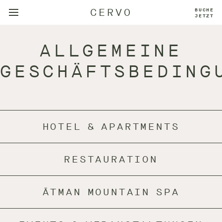
CERVO
BUCHE
JETZT
ALLGEMEINE
GESCHÄFTSBEDING
HOTEL & APARTMENTS
RESTAURATION
Hier findest du Informationen und unsere AGB für
Hotelzimmer und Apartments.
ĀTMAN MOUNTAIN SPA
Hier findest du die AGB für unsere Restaurants.
MEHR INFOS