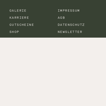
GALERIE
IMPRESSUM
KARRIERE
AGB
GUTSCHEINE
DATENSCHUTZ
SHOP
NEWSLETTER
RADIO
KONTAKT
ÖFFNUNGSZEITEN
SOCIAL
FACEBOOK
INSTAGRAM
LINKEDIN
TRIPADVISOR