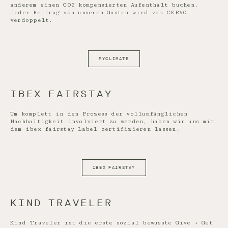
anderem einen CO2 kompensierten Aufenthalt buchen.
Jeder Beitrag von unseren Gästen wird vom CERVO
verdoppelt.
MYCLIMATE
IBEX FAIRSTAY
Um komplett in den Prozess der vollumfänglichen
Nachhaltigkeit involviert zu werden, haben wir uns mit
dem ibex fairstay Label zertifizieren lassen.
IBEX FAIRSTAY
KIND TRAVELER
Kind Traveler ist die erste sozial bewusste Give + Get