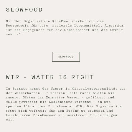
SLOWFOOD
Mit der Organisation SlowFood stärken wir das
Bewusstsein für gute, regionale Lebensmittel. Ausserdem
ist das Engagement für die Gemeinschaft und die Umwelt
zentral.
SLOWFOOD
WIR - WATER IS RIGHT
In Zermatt kommt das Wasser in Mineralwasserqualität aus
den Wasserhähnen. In unseren Restaurants bieten wir
unseren Gästen das Zermatter Wasser - gefiltert und
falls gewünscht mit Kohlensäure versetzt - an und
spenden 10% an den Einnahmen an WIR. Die Organisation
setzt sich weltweit für den Zugang zu sauberem und
bezahlbarem Trinkwasser und sanitären Einrichtungen
ein.