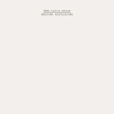
www.cervo.swiss
BEYOND EXPLORING