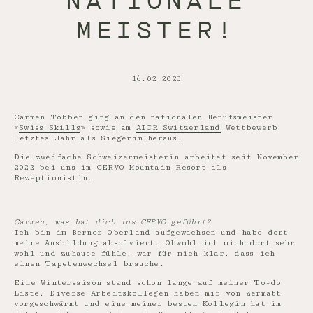
NATIONALE
MEISTER!
16.02.2023
Carmen Többen ging an den nationalen Berufsmeister
«
Swiss
Skills
» sowie am
AICR
Switzerland
Wettbewerb
letztes Jahr als Siegerin heraus.
Die zweifache Schweizermeisterin arbeitet seit November
2022 bei uns im CERVO Mountain Resort als
Rezeptionistin.
Carmen, was hat dich ins CERVO geführt?
Ich bin im Berner Oberland aufgewachsen und habe dort
meine Ausbildung absolviert. Obwohl ich mich dort sehr
wohl und zuhause fühle, war für mich klar, dass ich
einen Tapetenwechsel brauche.
Eine Wintersaison stand schon lange auf meiner To-do
Liste. Diverse Arbeitskollegen haben mir von Zermatt
vorgeschwärmt und eine meiner besten Kollegin hat im