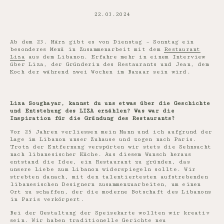
22.03.2024
Ab dem 23. März gibt es von Dienstag – Sonntag ein
besonderes Menü in Zusammenarbeit mit dem
Restaurant
Liza
aus dem Libanon. Erfahre mehr in einem Interview
über Liza, der Gründerin des Restaurants und Jean, dem
Koch der während zwei Wochen im Bazaar sein wird.
Liza Soughayar, kannst du uns etwas über die Geschichte
und Entstehung des LIZA erzählen? Was war die
Inspiration für die Gründung des Restaurants?
Vor 25 Jahren verliessen mein Mann und ich aufgrund der
Lage im Libanon unser Zuhause und zogen nach Paris.
Trotz der Entfernung verspürten wir stets die Sehnsucht
nach libanesischer Küche. Aus diesem Wunsch heraus
entstand die Idee, ein Restaurant zu gründen, das
unsere Liebe zum Libanon widerspiegeln sollte. Wir
strebten danach, mit den talentiertesten aufstrebenden
libanesischen Designern zusammenzuarbeiten, um einen
Ort zu schaffen, der die moderne Botschaft des Libanons
in Paris verkörpert.
Bei der Gestaltung der Speisekarte wollten wir kreativ
sein. Wir haben traditionelle Gerichte neu