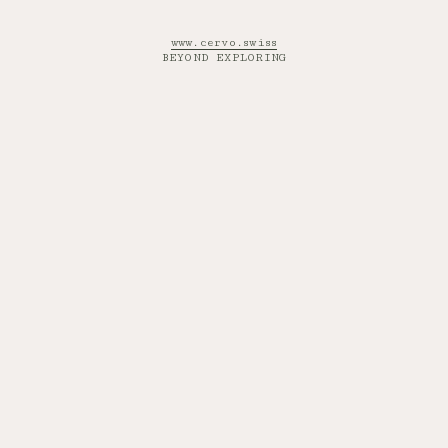
www.cervo.swiss
BEYOND EXPLORING