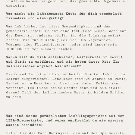
Einfluss haben uns geholfen, das gewünschte Ergebnis zu
erzielen.
Was macht die libanesische Küche für dich persönlich
besonders und einzigartig?
Was ich liebe, ist diese Grosszügigkeit und das
gemeinsame Essen. Es ist eine festliche Küche. Wenn man
das Essen mit anderen teilt, ist die Stimmung sofort
besser. Man fühlt sich glücklich. Ob Vegetarier,
Veganer oder Fleischfresser, jeder wird immer sein
BONHEUR in der Auswahl finden.
Warum hast du dich entschieden, Restaurants in Beirut
und Paris zu eröffnen, und wie haben diese Orte Ihr
kulinarisches Angebot beeinflusst?
Paris und Beirut sind meine beiden Städte. Ich bin in
Beirut aufgewachsen, lebe aber seit 25 Jahren in Paris.
Es ist schön Menschen zu bewirten, deren Kultur man
versteht. Ich liebe beide Städte sehr und bin stolz
darauf Teil der kulinarischen Szene in beiden Städten
zu sein
Was sind deine persönlichen Lieblingsgerichte auf der
LIZA-Speisekarte, und warum empfiehlst du sie unseren
Gästen besonders?
Definitiv das Fatt Batinjane, das auf der Speisekarte