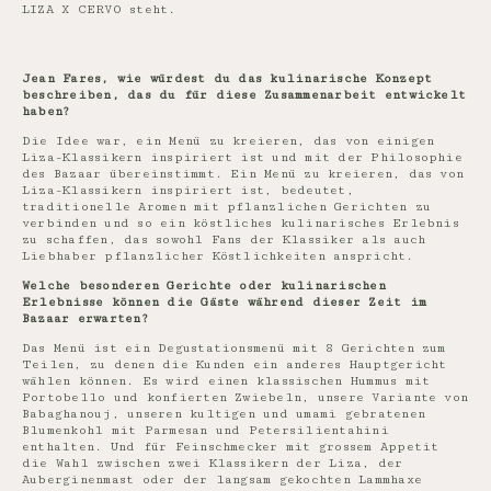
LIZA X CERVO steht.
Jean Fares, wie würdest du das kulinarische Konzept
beschreiben, das du für diese Zusammenarbeit entwickelt
haben?
Die Idee war, ein Menü zu kreieren, das von einigen
Liza-Klassikern inspiriert ist und mit der Philosophie
des Bazaar übereinstimmt. Ein Menü zu kreieren, das von
Liza-Klassikern inspiriert ist, bedeutet,
traditionelle Aromen mit pflanzlichen Gerichten zu
verbinden und so ein köstliches kulinarisches Erlebnis
zu schaffen, das sowohl Fans der Klassiker als auch
Liebhaber pflanzlicher Köstlichkeiten anspricht.
Welche besonderen Gerichte oder kulinarischen
Erlebnisse können die Gäste während dieser Zeit im
Bazaar erwarten?
Das Menü ist ein Degustationsmenü mit 8 Gerichten zum
Teilen, zu denen die Kunden ein anderes Hauptgericht
wählen können. Es wird einen klassischen Hummus mit
Portobello und konfierten Zwiebeln, unsere Variante von
Babaghanouj, unseren kultigen und umami gebratenen
Blumenkohl mit Parmesan und Petersilientahini
enthalten. Und für Feinschmecker mit grossem Appetit
die Wahl zwischen zwei Klassikern der Liza, der
Auberginenmast oder der langsam gekochten Lammhaxe