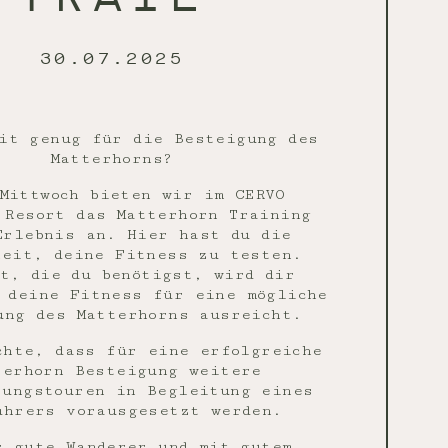
30.07.2025
it genug für die Besteigung des
Matterhorns?
Mittwoch bieten wir im CERVO
 Resort das Matterhorn Training
Erlebnis an. Hier hast du die
keit, deine Fitness zu testen.
it, die du benötigst, wird dir
 deine Fitness für eine mögliche
ung des Matterhorns ausreicht.
chte, dass für eine erfolgreiche
terhorn Besteigung weitere
tungstouren in Begleitung eines
ührers vorausgesetzt werden.
r gute Wanderer und mit gutem