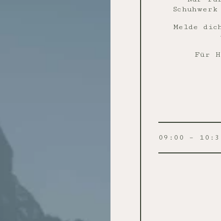
Schuhwerk
Melde dic
Für H
09:00 – 10:3