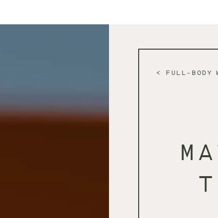
FULL-BODY 
MA
T