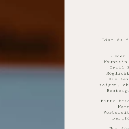
Bist du f
Jeden 
Mountain
Trail-
Möglich
Die Ze
zeigen, ob
Besteig
Bitte bea
Mat
Vorberei
Bergf
Nur fü