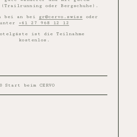
 (Trailrunning oder Bergschuhe).
h bei an bei
gr@cervo.swiss
oder
unter
+41 27 968 12 12
otelgäste ist die Teilnahme
kostenlos.
0
Start beim CERVO