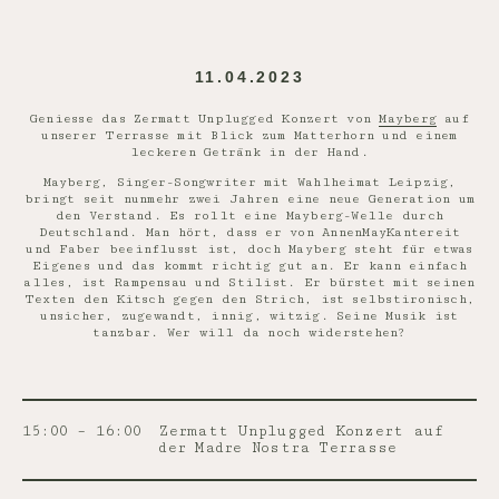
11.04.2023
Geniesse das Zermatt Unplugged Konzert von
Mayberg
auf
unserer Terrasse mit Blick zum Matterhorn und einem
leckeren Getränk in der Hand.
Mayberg, Singer-Songwriter mit Wahlheimat Leipzig,
bringt seit nunmehr zwei Jahren eine neue Generation um
den Verstand. Es rollt eine Mayberg-Welle durch
Deutschland. Man hört, dass er von AnnenMayKantereit
und Faber beeinflusst ist, doch Mayberg steht für etwas
Eigenes und das kommt richtig gut an. Er kann einfach
alles, ist Rampensau und Stilist. Er bürstet mit seinen
Texten den Kitsch gegen den Strich, ist selbstironisch,
unsicher, zugewandt, innig, witzig. Seine Musik ist
tanzbar. Wer will da noch widerstehen?
15:00 – 16:00
Zermatt Unplugged Konzert auf
der Madre Nostra Terrasse