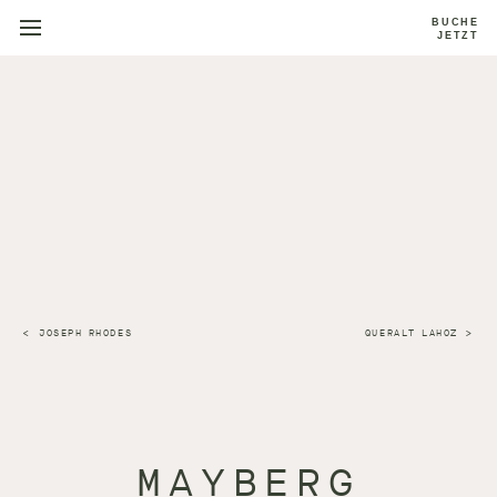
BUCHE
JETZT
JOSEPH RHODES
QUERALT LAHOZ
MAYBERG