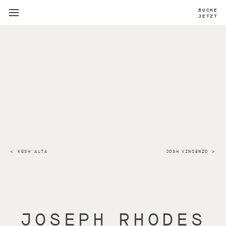
BUCHE
JETZT
KESH'ALTA
JOSH VINCENZO
JOSEPH RHODES