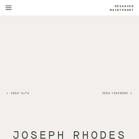
RÉSERVER
MAINTENANT
KESH'ALTA
JOSH VINCENZO
JOSEPH RHODES