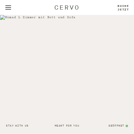
CERVO
BUCHE
JETZT
STAY WITH US
MEANT FOR YOU
GEÖFFNET