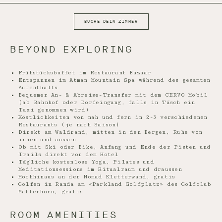
BUCHE DEIN ZIMMER
BEYOND EXPLORING
Frühstücksbuffet im Restaurant Bazaar
Entspannen im Atman Mountain Spa während des gesamten
Aufenthalts
Bequemer An- & Abreise-Transfer mit dem CERVO Mobil
(ab Bahnhof oder Dorfeingang, falls in Täsch ein
Taxi genommen wird)
Köstlichkeiten von nah und fern in 2-3 verschiedenen
Restaurants (je nach Saison)
Direkt am Waldrand, mitten in den Bergen, Ruhe von
innen und aussen
Ob mit Ski oder Bike, Anfang und Ende der Pisten und
Trails direkt vor dem Hotel
Tägliche kostenlose Yoga, Pilates und
Meditationsessions im Ritualraum und draussen
Hochhinaus an der Nomad Kletterwand, gratis
Golfen in Randa am «Parkland Golfplatz» des Golfclub
Matterhorn, gratis
ROOM AMENITIES