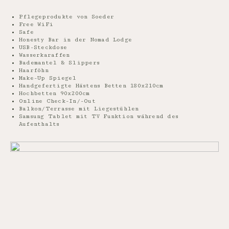
Pflegeprodukte von Soeder
Free WiFi
Safe
Honesty Bar in der Nomad Lodge
USB-Steckdose
Wasserkaraffen
Bademantel & Slippers
Haarföhn
Make-Up Spiegel
Handgefertigte Hästens Betten 180x210cm
Hochbetten 90x200cm
Online Check-In/-Out
Balkon/Terrasse mit Liegestühlen
Samsung Tablet mit TV Funktion während des
Aufenthalts