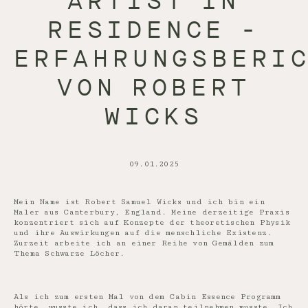
ARTIST IN
RESIDENCE -
ERFAHRUNGSBERI
VON ROBERT
WICKS
09.01.2025
Mein Name ist Robert Samuel Wicks und ich bin ein
Maler aus Canterbury, England. Meine derzeitige Praxis
konzentriert sich auf Konzepte der theoretischen Physik
und ihre Auswirkungen auf die menschliche Existenz.
Zurzeit arbeite ich an einer Reihe von Gemälden zum
Thema Schwarze Löcher.
Als ich zum ersten Mal von dem Cabin Essence Programm
hörte, wusste ich, dass ich daran teilnehmen musste. Ich