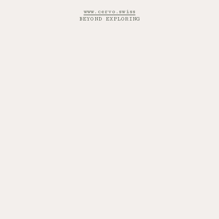
www.cervo.swiss
BEYOND EXPLORING