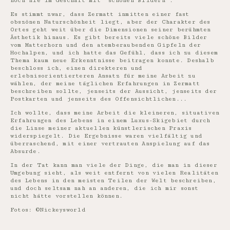
noch nie im Geschäft mit "schönen Bildern".
Es stimmt zwar, dass Zermatt inmitten einer fast
obszönen Naturschönheit liegt, aber der Charakter des
Ortes geht weit über die Dimensionen seiner berühmten
Ästhetik hinaus. Es gibt bereits viele schöne Bilder
vom Matterhorn und den atemberaubenden Gipfeln der
Hochalpen, und ich hatte das Gefühl, dass ich zu diesem
Thema kaum neue Erkenntnisse beitragen konnte. Deshalb
beschloss ich, einen direkteren und
erlebnisorientierteren Ansatz für meine Arbeit zu
wählen, der meine täglichen Erfahrungen in Zermatt
beschreiben sollte, jenseits der Aussicht, jenseits der
Postkarten und jenseits des Offensichtlichen...
Ich wollte, dass meine Arbeit die kleineren, situativen
Erfahrungen des Lebens in einem Luxus-Skigebiet durch
die Linse meiner aktuellen künstlerischen Praxis
widerspiegelt. Die Ergebnisse waren vielfältig und
überraschend, mit einer vertrauten Anspielung auf das
Absurde.
In der Tat kann man viele der Dinge, die man in dieser
Umgebung sieht, als weit entfernt von vielen Realitäten
des Lebens in den meisten Teilen der Welt beschreiben,
und doch seltsam nah an anderen, die ich mir sonst
nicht hätte vorstellen können.
Fotos: ©Nickeysworld