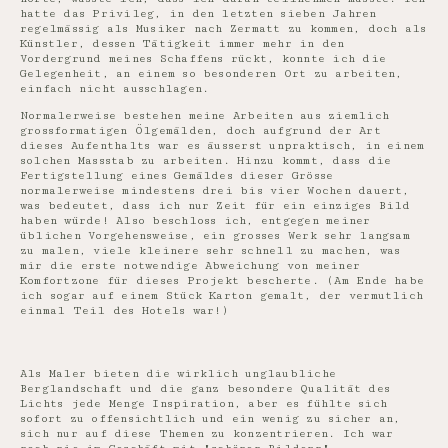
hatte das Privileg, in den letzten sieben Jahren
regelmässig als Musiker nach Zermatt zu kommen, doch als
Künstler, dessen Tätigkeit immer mehr in den
Vordergrund meines Schaffens rückt, konnte ich die
Gelegenheit, an einem so besonderen Ort zu arbeiten,
einfach nicht ausschlagen.
Normalerweise bestehen meine Arbeiten aus ziemlich
grossformatigen Ölgemälden, doch aufgrund der Art
dieses Aufenthalts war es äusserst unpraktisch, in einem
solchen Massstab zu arbeiten. Hinzu kommt, dass die
Fertigstellung eines Gemäldes dieser Grösse
normalerweise mindestens drei bis vier Wochen dauert,
was bedeutet, dass ich nur Zeit für ein einziges Bild
haben würde! Also beschloss ich, entgegen meiner
üblichen Vorgehensweise, ein grosses Werk sehr langsam
zu malen, viele kleinere sehr schnell zu machen, was
mir die erste notwendige Abweichung von meiner
Komfortzone für dieses Projekt bescherte. (Am Ende habe
ich sogar auf einem Stück Karton gemalt, der vermutlich
einmal Teil des Hotels war!)
Als Maler bieten die wirklich unglaubliche
Berglandschaft und die ganz besondere Qualität des
Lichts jede Menge Inspiration, aber es fühlte sich
sofort zu offensichtlich und ein wenig zu sicher an,
sich nur auf diese Themen zu konzentrieren. Ich war