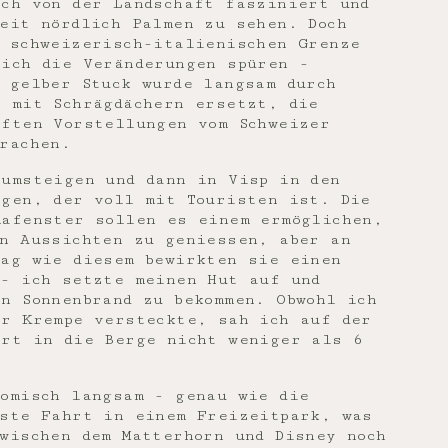
ich von der Landschaft fasziniert und
eit nördlich Palmen zu sehen. Doch
r schweizerisch-italienischen Grenze
 ich die Veränderungen spüren -
 gelber Stuck wurde langsam durch
s mit Schrägdächern ersetzt, die
aften Vorstellungen vom Schweizer
rachen.
 umsteigen und dann in Visp in den
igen, der voll mit Touristen ist. Die
mafenster sollen es einem ermöglichen,
en Aussichten zu geniessen, aber an
Tag wie diesem bewirkten sie einen
 - ich setzte meinen Hut auf und
n Sonnenbrand zu bekommen. Obwohl ich
er Krempe versteckte, sah ich auf der
hrt in die Berge nicht weniger als 6
komisch langsam - genau wie die
hste Fahrt in einem Freizeitpark, was
wischen dem Matterhorn und Disney noch