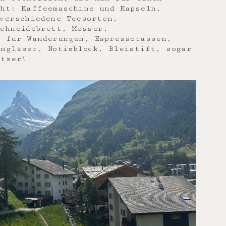
cht: Kaffeemaschine und Kapseln,
verschiedene Teesorten,
chneidebrett, Messer,
e für Wanderungen, Espressotassen,
ingläser, Notizblock, Bleistift, sogar
itzer!