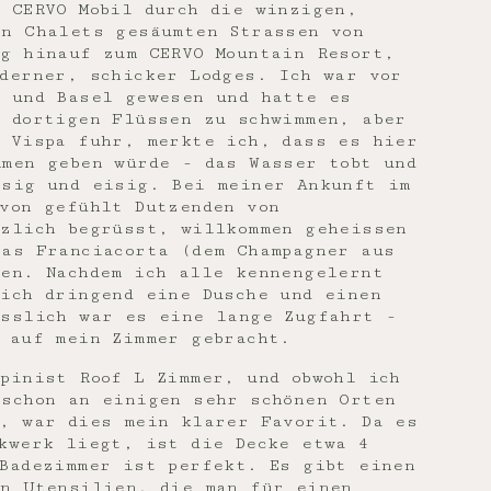
 CERVO Mobil durch die winzigen,
on Chalets gesäumten Strassen von
rg hinauf zum CERVO Mountain Resort,
derner, schicker Lodges. Ich war vor
h und Basel gewesen und hatte es
n dortigen Flüssen zu schwimmen, aber
e Vispa fuhr, merkte ich, dass es hier
mmen geben würde - das Wasser tobt und
isig und eisig. Bei meiner Ankunft im
von gefühlt Dutzenden von
rzlich begrüsst, willkommen geheissen
las Franciacorta (dem Champagner aus
gen. Nachdem ich alle kennengelernt
ich dringend eine Dusche und einen
esslich war es eine lange Zugfahrt -
 auf mein Zimmer gebracht.
pinist Roof L Zimmer, und obwohl ich
 schon an einigen sehr schönen Orten
e, war dies mein klarer Favorit. Da es
kwerk liegt, ist die Decke etwa 4
Badezimmer ist perfekt. Es gibt einen
en Utensilien, die man für einen