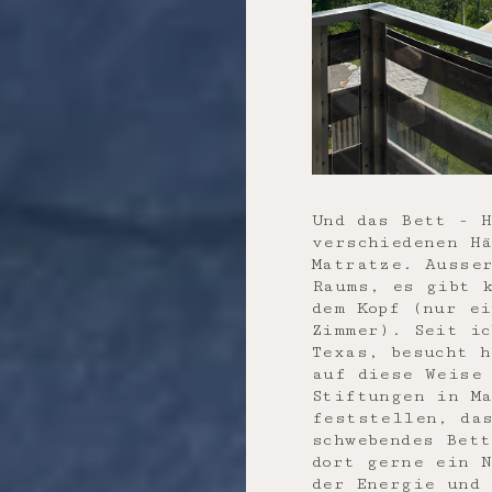
Und das Bett - 
verschiedenen Hä
Matratze. Ausser
Raums, es gibt 
dem Kopf (nur ei
Zimmer). Seit ic
Texas, besucht h
auf diese Weise
Stiftungen in Ma
feststellen, da
schwebendes Bet
dort gerne ein 
der Energie und 