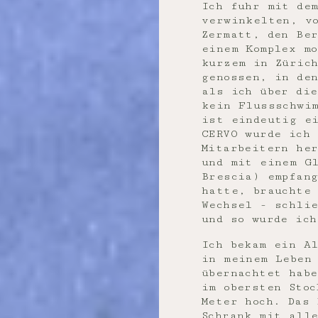
Ich fuhr mit dem
verwinkelten, v
Zermatt, den Be
einem Komplex mo
kurzem in Züric
genossen, in de
als ich über di
kein Flussschwi
ist eindeutig e
CERVO wurde ich 
Mitarbeitern he
und mit einem G
Brescia) empfan
hatte, brauchte 
Wechsel - schli
und so wurde ich
Ich bekam ein Al
in meinem Leben
übernachtet hab
im obersten Stoc
Meter hoch. Das 
Schrank mit all