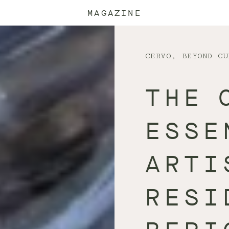
MAGAZINE
CERVO, BEYOND CU
THE 
ESSE
ARTI
RESI