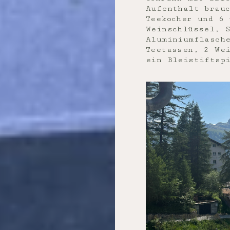
Aufenthalt brau
Teekocher und 6 
Weinschlüssel, S
Aluminiumflasch
Teetassen, 2 We
ein Bleistiftsp