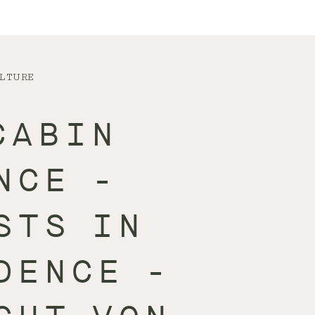
LTURE
CABIN
NCE -
STS IN
DENCE -