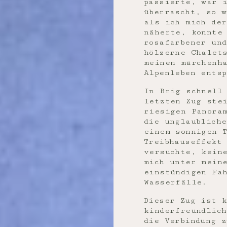
passierte, war 
überrascht, so w
als ich mich de
näherte, konnte
rosafarbener und
hölzerne Chalet
meinen märchenh
Alpenleben entsp
In Brig schnell
letzten Zug ste
riesigen Panora
die unglaublich
einem sonnigen 
Treibhauseffekt
versuchte, keine
mich unter mein
einstündigen Fa
Wasserfälle.
Dieser Zug ist 
kinderfreundlic
die Verbindung z