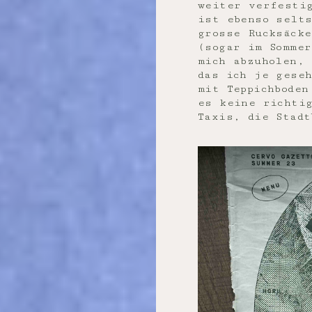
weiter verfesti
ist ebenso selt
grosse Rucksäcke
(sogar im Somme
mich abzuholen, 
das ich je gese
mit Teppichboden
es keine richti
Taxis, die Stadt