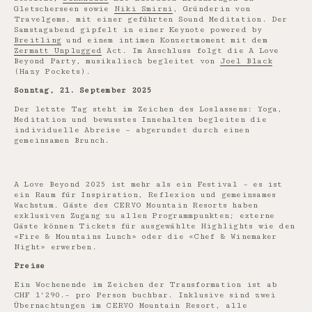
Gletscherseen sowie
Niki Smirni
, Gründerin von
Travelgems, mit einer geführten Sound Meditation. Der
Samstagabend gipfelt in einer Keynote powered by
Breitling
und einem intimen Konzertmoment mit dem
Zermatt Unplugged
Act. Im Anschluss folgt die A Love
Beyond Party, musikalisch begleitet von
Joel Black
(Hazy Pockets).
Sonntag, 21. September 2025
Der letzte Tag steht im Zeichen des Loslassens: Yoga,
Meditation und bewusstes Innehalten begleiten die
individuelle Abreise – abgerundet durch einen
gemeinsamen Brunch.
A Love Beyond 2025 ist mehr als ein Festival – es ist
ein Raum für Inspiration, Reflexion und gemeinsames
Wachstum. Gäste des CERVO Mountain Resorts haben
exklusiven Zugang zu allen Programmpunkten; externe
Gäste können Tickets für ausgewählte Highlights wie den
«Fire & Mountains Lunch» oder die «Chef & Winemaker
Night» erwerben.
Preise
Ein Wochenende im Zeichen der Transformation ist ab
CHF 1'290.– pro Person buchbar. Inklusive sind zwei
Übernachtungen im CERVO Mountain Resort, alle