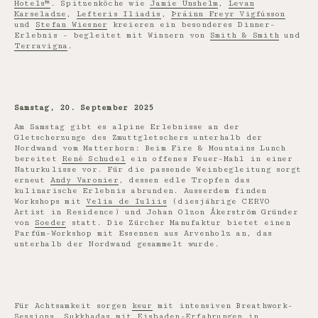
Hotels™
. Spitzenköche wie
Jamie Unshelm
,
Levan
Karseladze
,
Lefteris Iliadis
,
Þráinn Freyr Vigfússon
und
Stefan Wiesner
kreieren ein besonderes Dinner-
Erlebnis - begleitet mit Winzern von
Smith & Smith
und
Terravigna
.
Samstag, 20. September 2025
Am Samstag gibt es alpine Erlebnisse an der
Gletscherzunge des Zmuttgletschers unterhalb der
Nordwand vom Matterhorn: Beim Fire & Mountains Lunch
bereitet
René Schudel
ein offenes Feuer-Mahl in einer
Naturkulisse vor. Für die passende Weinbegleitung sorgt
erneut
Andy Varonier
, dessen edle Tropfen das
kulinarische Erlebnis abrunden. Ausserdem finden
Workshops mit
Velia de Iuliis
(diesjährige CERVO
Artist in Residence) und Johan Olzon Åkerström Gründer
von
Soeder
statt. Die Zürcher Manufaktur bietet einen
Parfüm-Workshop mit Essenzen aus Arvenholz an, das
unterhalb der Nordwand gesammelt wurde.
Für Achtsamkeit sorgen
keur
mit intensiven Breathwork-
Sessions,
Sukkhadas
mit Eisbaden-Erfahrungen in