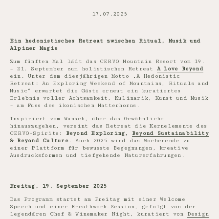
17.07.2025
Ein hedonistisches Retreat zwischen Ritual, Musik und
Alpiner Magie
Zum fünften Mal lädt das CERVO Mountain Resort vom 19.
– 21. September zum holistischen Retreat
A Love Beyond
ein. Unter dem diesjährigen Motto „A Hedonistic
Retreat: An Exploring Weekend of Mountains, Rituals and
Music“ erwartet die Gäste erneut ein kuratiertes
Erlebnis voller Achtsamkeit, Kulinarik, Kunst und Musik
– am Fuss des ikonischen Matterhorns.
Inspiriert vom Wunsch, über das Gewöhnliche
hinauszugehen, vereint das Retreat die Kernelemente des
CERVO-Spirits:
Beyond Exploring,
Beyond Sustainability
& Beyond Culture
. Auch 2025 wird das Wochenende zu
einer Plattform für bewusste Begegnungen, kreative
Ausdrucksformen und tiefgehende Naturerfahrungen.
Freitag, 19. September 2025
Das Programm startet am Freitag mit einer Welcome
Speech und einer Breathwork-Session, gefolgt von der
legendären Chef & Winemaker Night, kuratiert von
Design