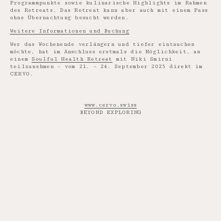
Programmpunkte sowie kulinarische Highlights im Rahmen
des Retreats. Das Retreat kann aber auch mit einem Pass
ohne Übernachtung besucht werden.
Weitere Informationen und Buchung
Wer das Wochenende verlängern und tiefer eintauchen
möchte, hat im Anschluss erstmals die Möglichkeit, an
einem
Soulful Health Retreat
mit Niki Smirni
teilzunehmen – vom 21. – 24. September 2025 direkt im
CERVO.
www.cervo.swiss
BEYOND EXPLORING