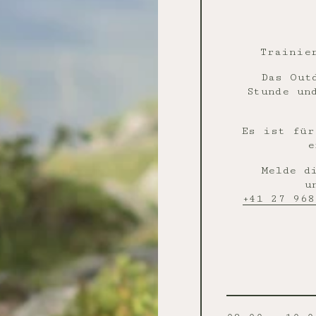
Trainie
Das Out
Stunde un
Es ist für
e
Melde d
u
+41 27 968