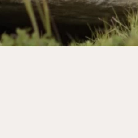
MEHR
MENU
GALERIE
IMPRESSUM
KARRIERE
AGB
GUTSCHEINE
DATENSCHUTZ
SHOP
NEWSLETTER
RADIO
KONTAKT