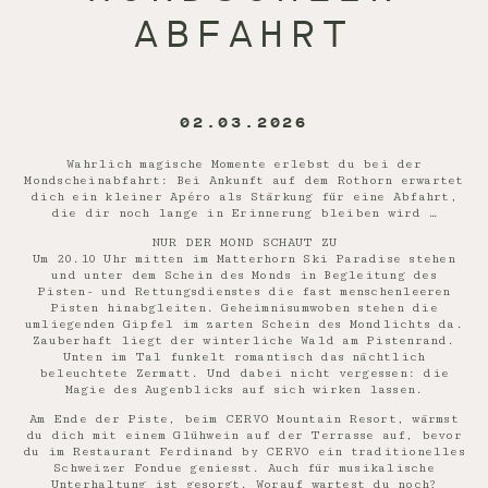
ABFAHRT
02.03.2026
Wahrlich magische Momente erlebst du bei der
Mondscheinabfahrt: Bei Ankunft auf dem Rothorn erwartet
dich ein kleiner Apéro als Stärkung für eine Abfahrt,
die dir noch lange in Erinnerung bleiben wird …
NUR DER MOND SCHAUT ZU
Um 20.10 Uhr mitten im Matterhorn Ski Paradise stehen
und unter dem Schein des Monds in Begleitung des
Pisten- und Rettungsdienstes die fast menschenleeren
Pisten hinabgleiten. Geheimnisumwoben stehen die
umliegenden Gipfel im zarten Schein des Mondlichts da.
Zauberhaft liegt der winterliche Wald am Pistenrand.
Unten im Tal funkelt romantisch das nächtlich
beleuchtete Zermatt. Und dabei nicht vergessen: die
Magie des Augenblicks auf sich wirken lassen.
Am Ende der Piste, beim CERVO Mountain Resort, wärmst
du dich mit einem Glühwein auf der Terrasse auf, bevor
du im Restaurant Ferdinand by CERVO ein traditionelles
Schweizer Fondue geniesst. Auch für musikalische
Unterhaltung ist gesorgt. Worauf wartest du noch?