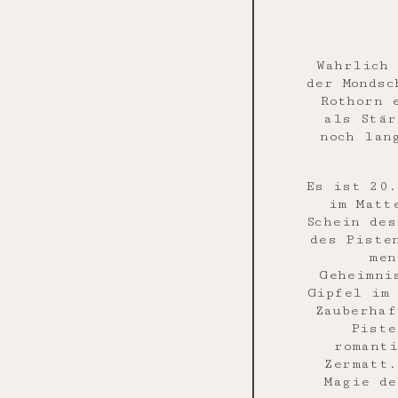
Wahrlich 
der Mondsc
Rothorn 
als Stär
noch lan
Es ist 20.
im Matt
Schein des
des Piste
men
Geheimni
Gipfel im 
Zauberhaf
Piste
romanti
Zermatt.
Magie de