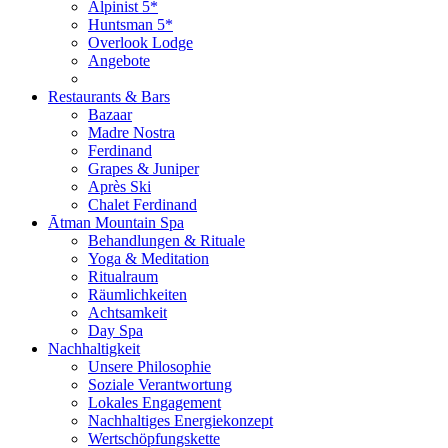
Alpinist 5*
Huntsman 5*
Overlook Lodge
Angebote
Restaurants & Bars
Bazaar
Madre Nostra
Ferdinand
Grapes & Juniper
Après Ski
Chalet Ferdinand
Ātman Mountain Spa
Behandlungen & Rituale
Yoga & Meditation
Ritualraum
Räumlichkeiten
Achtsamkeit
Day Spa
Nachhaltigkeit
Unsere Philosophie
Soziale Verantwortung
Lokales Engagement
Nachhaltiges Energiekonzept
Wertschöpfungskette