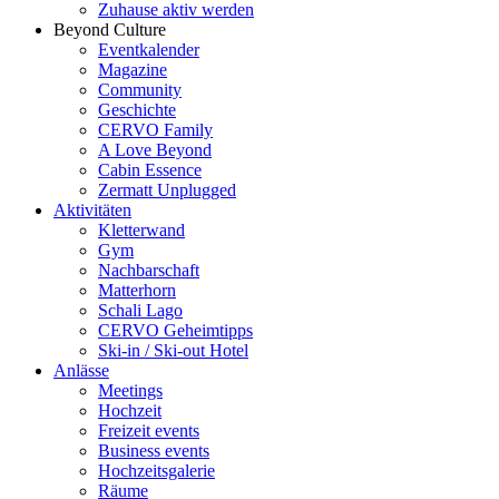
Zuhause aktiv werden
Beyond Culture
Eventkalender
Magazine
Community
Geschichte
CERVO Family
A Love Beyond
Cabin Essence
Zermatt Unplugged
Aktivitäten
Kletterwand
Gym
Nachbarschaft
Matterhorn
Schali Lago
CERVO Geheimtipps
Ski-in / Ski-out Hotel
Anlässe
Meetings
Hochzeit
Freizeit events
Business events
Hochzeitsgalerie
Räume