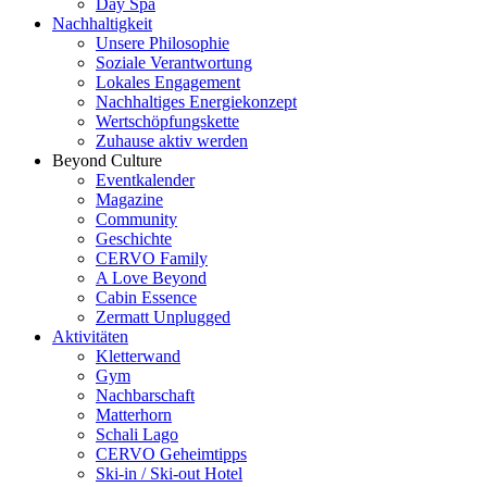
Day Spa
Nachhaltigkeit
Unsere Philosophie
Soziale Verantwortung
Lokales Engagement
Nachhaltiges Energiekonzept
Wertschöpfungskette
Zuhause aktiv werden
Beyond Culture
Eventkalender
Magazine
Community
Geschichte
CERVO Family
A Love Beyond
Cabin Essence
Zermatt Unplugged
Aktivitäten
Kletterwand
Gym
Nachbarschaft
Matterhorn
Schali Lago
CERVO Geheimtipps
Ski-in / Ski-out Hotel