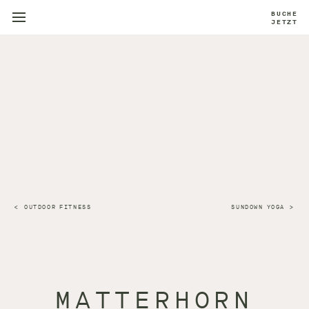
BUCHE
JETZT
OUTDOOR FITNESS
SUNDOWN YOGA
MATTERHORN