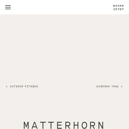
BUCHE
JETZT
OUTDOOR FITNESS
SUNDOWN YOGA
MATTERHORN