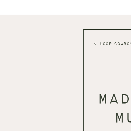
LOOP COWBO
MA
M