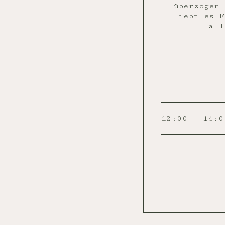
überzogen 
liebt es F
all
12:00 – 14:0