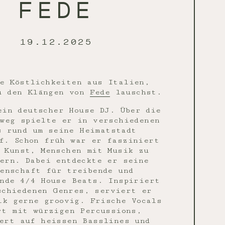
FEDE
19.12.2025
e Köstlichkeiten aus Italien,
u den Klängen von
Fede
lauschst.
ein deutscher House DJ. Über die
weg spielte er in verschiedenen
s rund um seine Heimatstadt
f. Schon früh war er fasziniert
 Kunst, Menschen mit Musik zu
ern. Dabei entdeckte er seine
enschaft für treibende und
nde 4/4 House Beats. Inspiriert
schiedenen Genres, serviert er
ik gerne groovig. Frische Vocals
rt mit würzigen Percussions,
ert auf heissen Basslines und