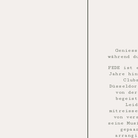
Geniess
während d
FEDE ist 
Jahre hin
Club
Düsseldor
von der
begeist
Leid
mitreisse
von ver
seine Mus
gepaa
arrangi