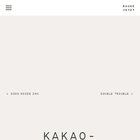
BUCHE
JETZT
GOOD NOISE INC
DOUBLE TROUBLE
KAKAO-