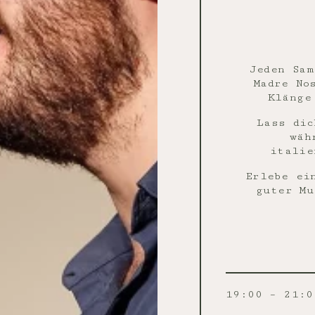
Jeden Sam
Madre No
Kläng
Lass dic
wäh
italie
Erlebe ei
guter Mu
19:00 – 21:0