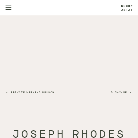
BUCHE
JETZT
PRIVATE WEEKEND BRUNCH
D'JAY-ME
JOSEPH RHODES