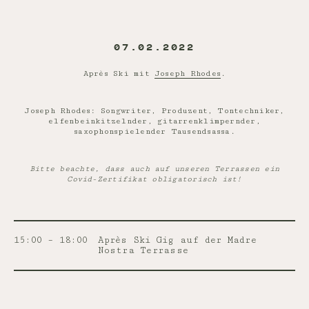
07.02.2022
Après Ski mit
Joseph Rhodes
.
Joseph Rhodes: Songwriter, Produzent, Tontechniker,
elfenbeinkitzelnder, gitarrenklimpernder,
saxophonspielender Tausendsassa.
Bitte beachte, dass auch auf unseren Terrassen ein
Covid-Zertifikat obligatorisch ist!
15:00 – 18:00
Après Ski Gig auf der Madre
Nostra Terrasse