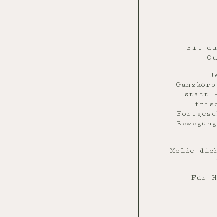
Fit du
Ou
J
Ganzkörp
statt 
fris
Fortgesc
Bewegung
Melde dic
Für H