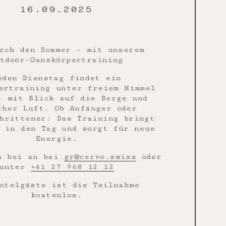
16.09.2025
rch den Sommer – mit unserem
tdoor-Ganzkörpertraining
eden Dienstag findet ein
ertraining unter freiem Himmel
– mit Blick auf die Berge und
cher Luft. Ob Anfänger oder
hrittener: Das Training bringt
 in den Tag und sorgt für neue
Energie.
h bei an bei
gr@cervo.swiss
oder
unter
+41 27 968 12 12
otelgäste ist die Teilnahme
kostenlos.