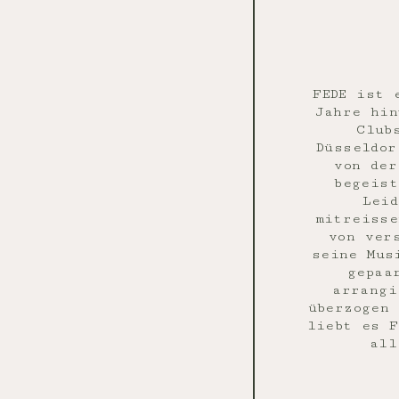
FEDE ist 
Jahre hin
Club
Düsseldor
von der
begeist
Leid
mitreisse
von ver
seine Mus
gepaa
arrangi
überzogen 
liebt es F
all