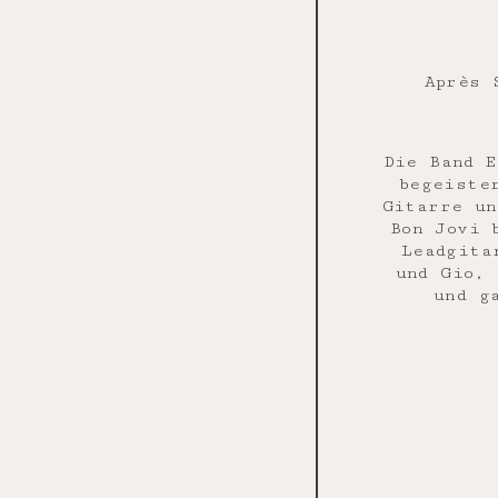
Après 
Die Band E
begeiste
Gitarre un
Bon Jovi 
Leadgita
und Gio, 
und g