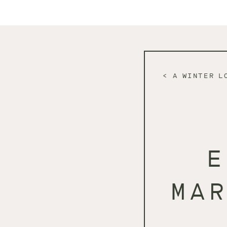
A WINTER L
E
MA