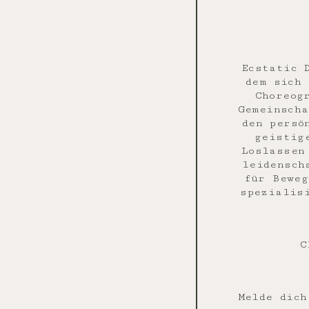
Ecstatic 
dem sich 
Choreog
Gemeinscha
den persö
geistig
Loslassen
leidensch
für Beweg
spezialis
C
Melde dic