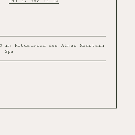
+41 27 968 12 12
0
im Ritualraum des Atman Mountain
Spa