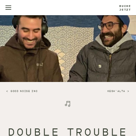
BUCHE
JETZT
GOOD NOISE INC
KESH'ALTA
DOUBLE TROUBLE