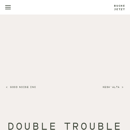
BUCHE
JETZT
GOOD NOISE INC
KESH'ALTA
DOUBLE TROUBLE