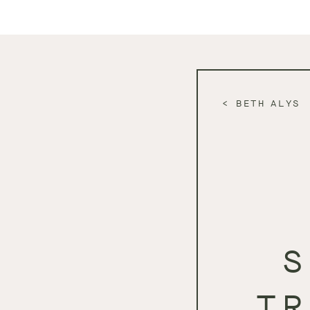
BETH ALYS
S
TR