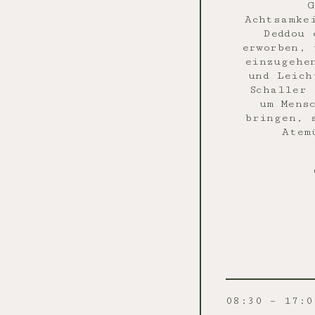
G
Achtsamke
Deddou 
erworben, 
einzugehe
und Leich
Schaller 
um Mens
bringen, 
Atem
08:30 – 17:0