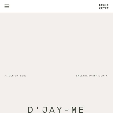
BUCHE
JETZT
BEN WATLING
EMELYNE PANNATIER
D'JAY-ME