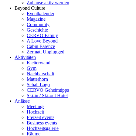
Zuhause aktiv werden
Beyond Culture
Eventkalender
Magazine
Community
Geschichte
CERVO Family
A Love Beyond
Cabin Essence
Zermatt Unplugged
Aktivitäten
Kletterwand
Gym
Nachbarschaft
Matterhorn
Schali Lago
CERVO Geheimtipps
Ski-in / Ski-out Hotel
Anlässe
Meetings
Hochzeit
Freizeit events
Business events
Hochzeitsgalerie
Räume