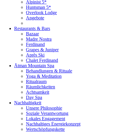
Alpinist 5*
Huntsman 5*
Overlook Lodge
Angebote
Restaurants & Bars
Bazaar
Madre Nostra
Ferdinand
Grapes & Juniper
Après Ski
Chalet Ferdinand
Ātman Mountain Spa
Behandlungen & Rituale
Yoga & Meditation
Ritualraum
Räumlichkeiten
Achtsamkeit
Day Spa
Nachhaltigkeit
Unsere Philosophie
Soziale Verantwortung
Lokales Engagement
Nachhaltiges Energiekonzept
Wertschöpfungskette