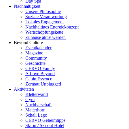
Day Spa
Nachhaltigkeit
Unsere Philosophie
Soziale Verantwortung
Lokales Engagement
Nachhaltiges Energiekonzept
Wertschöpfungskette
Zuhause aktiv werden
Beyond Culture
Eventkalender
Magazine
Community
Geschichte
CERVO Family
A Love Beyond
Cabin Essence
Zermatt Unplugged
Aktivitäten
Kletterwand
Gym
Nachbarschaft
Matterhorn
Schali Lago
CERVO Geheimtipps
Ski-in / Ski-out Hotel