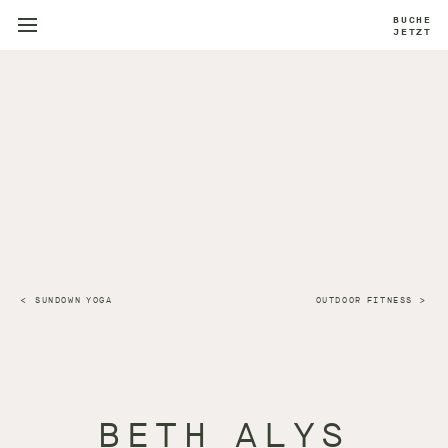
BUCHE
JETZT
SUNDOWN YOGA
OUTDOOR FITNESS
BETH ALYS