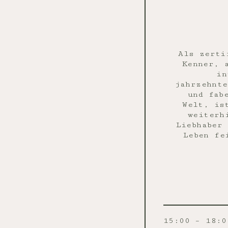
Als zerti
Kenner, 
in
jahrzehnte
und fab
Welt, is
weiterh
Liebhaber 
Leben fe
15:00 – 18:0