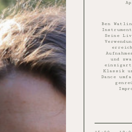
Ap
Ben Watlin
Instrument
Seine Liv
Verwendun
erreic
Aufnahme
und zwa
einzigart
Klassik u
Dance umfa
genre
Impr