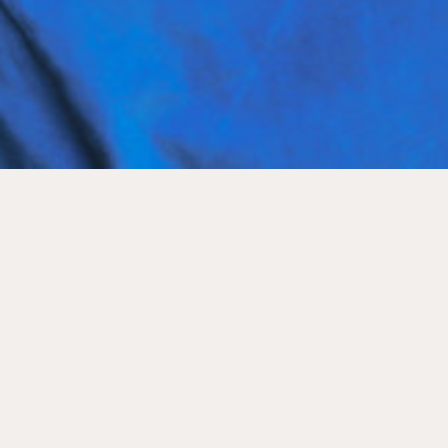
MEHR
MENU
GALERIE
IMPRESSUM
KARRIERE
AGB
GUTSCHEINE
DATENSCHUTZ
SHOP
NEWSLETTER
RADIO