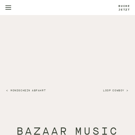
BUCHE
JETZT
MONDSCHEIN ABFAHRT
LOOP COWBOY
BAZAAR MUSIC