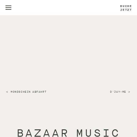
BUCHE
JETZT
MONDSCHEIN ABFAHRT
D'JAY-ME
BAZAAR MUSIC