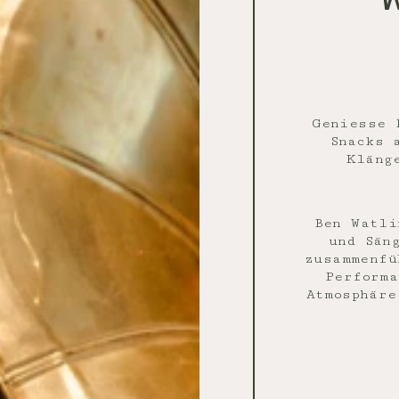
Geniesse 
Snacks 
Kläng
Ben Watli
und Sän
zusammenfü
Performa
Atmosphäre