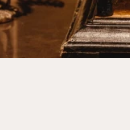
MEHR
MENU
GALERIE
IMPRESSUM
KARRIERE
AGB
GUTSCHEINE
DATENSCHUTZ
SHOP
NEWSLETTER