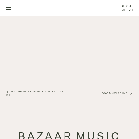
BUCHE
JETZT
MADRE NOSTRA MUSIC MIT D'JAY-
GOOD NOISE INC
ME
BAZAAR MUSIC