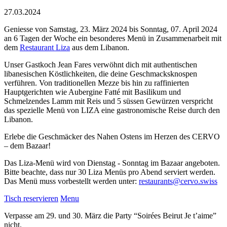
27.03.2024
Geniesse von Samstag, 23. März 2024 bis Sonntag, 07. April 2024
an 6 Tagen der Woche ein besonderes Menü in Zusammenarbeit mit
dem
Restaurant Liza
aus dem Libanon.
Unser Gastkoch Jean Fares verwöhnt dich mit authentischen
libanesischen Köstlichkeiten, die deine Geschmacksknospen
verführen. Von traditionellen Mezze bis hin zu raffinierten
Hauptgerichten wie Aubergine Fatté mit Basilikum und
Schmelzendes Lamm mit Reis und 5 süssen Gewürzen verspricht
das spezielle Menü von LIZA eine gastronomische Reise durch den
Libanon.
Erlebe die Geschmäcker des Nahen Ostens im Herzen des CERVO
– dem Bazaar!
Das Liza-Menü wird von Dienstag - Sonntag im Bazaar angeboten.
Bitte beachte, dass nur 30 Liza Menüs pro Abend serviert werden.
Das Menü muss vorbestellt werden unter:
restaurants@cervo.swiss
Tisch reservieren
Menu
Verpasse am 29. und 30. März die Party “Soirées Beirut Je t’aime”
nicht.