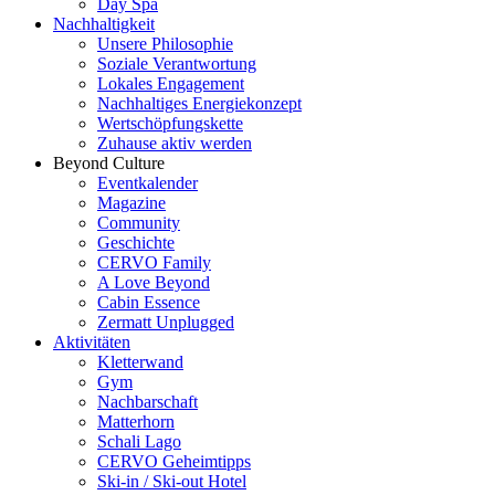
Day Spa
Nachhaltigkeit
Unsere Philosophie
Soziale Verantwortung
Lokales Engagement
Nachhaltiges Energiekonzept
Wertschöpfungskette
Zuhause aktiv werden
Beyond Culture
Eventkalender
Magazine
Community
Geschichte
CERVO Family
A Love Beyond
Cabin Essence
Zermatt Unplugged
Aktivitäten
Kletterwand
Gym
Nachbarschaft
Matterhorn
Schali Lago
CERVO Geheimtipps
Ski-in / Ski-out Hotel