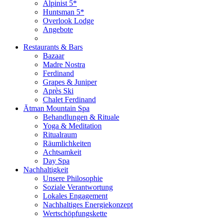
Alpinist 5*
Huntsman 5*
Overlook Lodge
Angebote
Restaurants & Bars
Bazaar
Madre Nostra
Ferdinand
Grapes & Juniper
Après Ski
Chalet Ferdinand
Ātman Mountain Spa
Behandlungen & Rituale
Yoga & Meditation
Ritualraum
Räumlichkeiten
Achtsamkeit
Day Spa
Nachhaltigkeit
Unsere Philosophie
Soziale Verantwortung
Lokales Engagement
Nachhaltiges Energiekonzept
Wertschöpfungskette