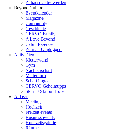
Zuhause aktiv werden
Beyond Culture
Eventkalender
Magazine
Community
Geschichte
CERVO Family
A Love Beyond
Cabin Essence
Zermatt Unplugged
Aktivitäten
Kletterwand
Gym
Nachbarschaft
Matterhorn
Schali Lago
CERVO Geheimtipps
Ski-in / Ski-out Hotel
Anlässe
Meetings
Hochzeit
Freizeit events
Business events
Hochzeitsgalerie
Räume