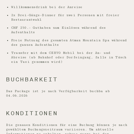
Willkommensdrink bei der Anreise
2x Drei-Gänge-Dinner für zwei Personen mit freier
Restaurantwahl
CHF 250.- Guthaben zum Einlösen während des
Aufenthalts
Freie Nutzung des gesamten Atman Mountain Spa während
des ganzen Aufenthalts
Transfer mit dem CERVO Mobil bei der An- und
Abreise (ab Bahnhof oder Dorfeingang, falls in Täsch
ein Taxi genommen wird)
BUCHBARKEIT
Das Package ist je nach Verfügbarkeit buchba ab
04.06.2026
KONDITIONEN
Die genauen Konditionen für eine Buchung können je nach
gewähltem Buchungszeitraum variieren. Um aktuelle
Informationen zu erhalten, schaue gerne bei den