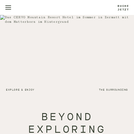
BUCHE
JETZT
EXPLORE & ENJOY
THE SURROUNDING
BEYOND
EXPLORING