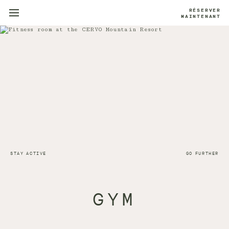
RÉSERVER
MAINTENANT
STAY ACTIVE
GO FURTHER
GYM