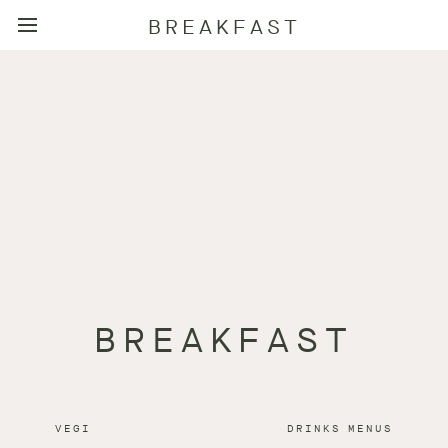
BREAKFAST
BREAKFAST
VEGI
DRINKS MENUS