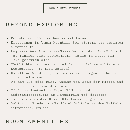
BUCHE DEIN ZIMMER
BEYOND EXPLORING
Frühstücksbuffet im Restaurant Bazaar
Entspannen im Atman Mountain Spa während des gesamten
Aufenthalts
Bequemer An- & Abreise-Transfer mit dem CERVO Mobil
(ab Bahnhof oder Dorfeingang, falls in Täsch ein
Taxi genommen wird)
Köstlichkeiten von nah und fern in 2-3 verschiedenen
Restaurants (je nach Saison)
Direkt am Waldrand, mitten in den Bergen, Ruhe von
innen und aussen
Ob mit Ski oder Bike, Anfang und Ende der Pisten und
Trails direkt vor dem Hotel
Tägliche kostenlose Yoga, Pilates und
Meditationsessions im Ritualraum und draussen
Hochhinaus an der Nomad Kletterwand, gratis
Golfen in Randa am «Parkland Golfplatz» des Golfclub
Matterhorn, gratis
ROOM AMENITIES