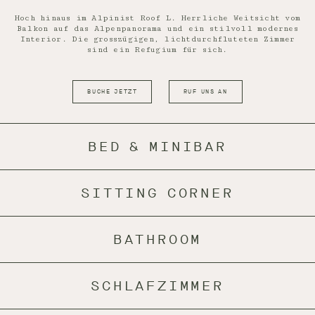
Hoch hinaus im Alpinist Roof L. Herrliche Weitsicht vom
Balkon auf das Alpenpanorama und ein stilvoll modernes
Interior. Die grosszügigen, lichtdurchfluteten Zimmer
sind ein Refugium für sich.
BUCHE JETZT
RUF UNS AN
BED & MINIBAR
SITTING CORNER
BATHROOM
SCHLAFZIMMER