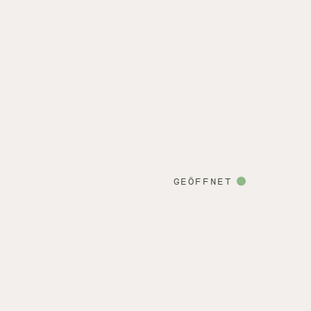
GEÖFFNET
ie Zimmer des